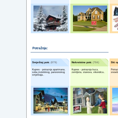
Potražnja:
Smještaj potr.
(879)
Nekretnine potr.
(784)
Ski o
Kupres - potraznja apartmana,
Kupres - potraznja kuca,
Potraz
soba motelskog, pansionskog
zemljista, stanova, vikendica..
snowbo
smještaja..