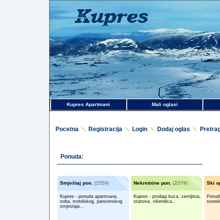
Kupres Apartmani
Mali oglasi
Pocetna
Registracija
Login
Dodaj oglas
Pretra
Ponuda:
Smještaj pon.
(2559)
Nekretnine pon.
(2379)
Ski o
Kupres - ponuda apartmana,
Kupres - prodaja kuca, zemljista,
Ponud
soba, motelskog, pansionskog
stanova, vikendica..
snowbo
smjestaja...