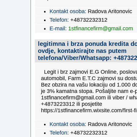
Kontakt osoba:
Radova Aritonovic
Telefon:
+48732232312
E-mail:
1stfinancefirm@gmail.com
legitimna i brza ponuda kredita d
ovdje, kontaktirajte nas putem
telefona/Viber/Whatsapp: +48732
Legit i brz zajmovi E.G Online, poslov
automobil, Farm E.T.C zajmovi su dost
Bez obzira na vašu lokaciju od 1.000 do
je 3% kamatna stopa. Pošaljite nam e-
1stfinancefirm@gmail.com ili viber / w
+4873223312 ili posjetite
https://1stfinancefirm.wixsite.com/first-f
Kontakt osoba:
Radova Aritonovic
Telefon:
+48732232312