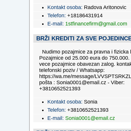
Kontakt osoba:
Radova Aritonovic
Telefon:
+18186431914
E-mail:
1stfinancefirm@gmail.com
BRŽI KREDITI ZA SVE POJEDINC
Nudimo pozajmice za pravna i fizicka l
Pozajmice od 25.000 eura do 750.000. 
vece pozajmice obavezan zalog. kontakt
telefonski poziv / Whatsapp:
https://wa.me/message/LVVSPTSRKZL
pošta : Sonia0001@email.cz - Viber:
+3810652521393
Kontakt osoba:
Sonia
Telefon:
+3810652521393
E-mail:
Sonia0001@email.cz