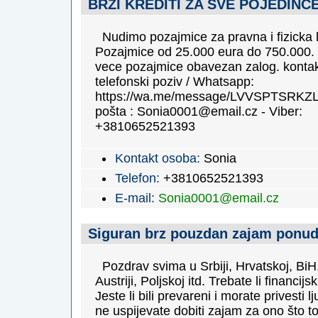
BRŽI KREDITI ZA SVE POJEDINC
Nudimo pozajmice za pravna i fizicka l
Pozajmice od 25.000 eura do 750.000. 
vece pozajmice obavezan zalog. kontakt
telefonski poziv / Whatsapp:
https://wa.me/message/LVVSPTSRKZL
pošta : Sonia0001@email.cz - Viber:
+3810652521393
Kontakt osoba:
Sonia
Telefon:
+3810652521393
E-mail:
Sonia0001@email.cz
Siguran brz pouzdan zajam ponu
Pozdrav svima u Srbiji, Hrvatskoj, BiH
Austriji, Poljskoj itd. Trebate li financi
Jeste li bili prevareni i morate privesti l
ne uspijevate dobiti zajam za ono što to