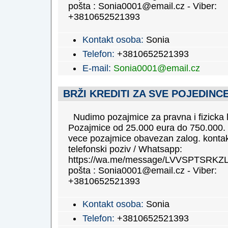
pošta : Sonia0001@email.cz - Viber:
+3810652521393
Kontakt osoba:
Sonia
Telefon:
+3810652521393
E-mail:
Sonia0001@email.cz
BRŽI KREDITI ZA SVE POJEDINC
Nudimo pozajmice za pravna i fizicka l
Pozajmice od 25.000 eura do 750.000. 
vece pozajmice obavezan zalog. kontakt
telefonski poziv / Whatsapp:
https://wa.me/message/LVVSPTSRKZL
pošta : Sonia0001@email.cz - Viber:
+3810652521393
Kontakt osoba:
Sonia
Telefon:
+3810652521393