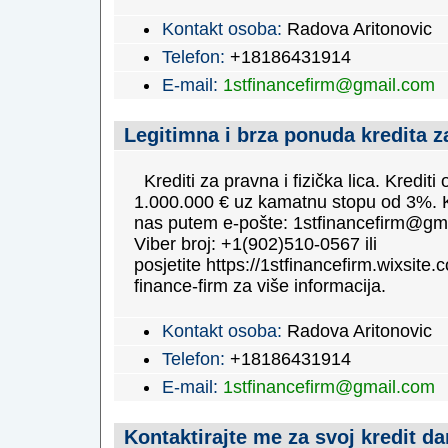
Kontakt osoba:
Radova Aritonovic
Telefon:
+18186431914
E-mail:
1stfinancefirm@gmail.com
Legitimna i brza ponuda kredita 
Krediti za pravna i fizička lica. Krediti
1.000.000 € uz kamatnu stopu od 3%. K
nas putem e-pošte: 1stfinancefirm@gm
Viber broj: +1(902)510-0567 ili
posjetite https://1stfinancefirm.wixsite.c
finance-firm za više informacija.
Kontakt osoba:
Radova Aritonovic
Telefon:
+18186431914
E-mail:
1stfinancefirm@gmail.com
Kontaktirajte me za svoj kredit d