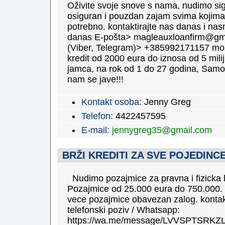
Oživite svoje snove s nama, nudimo sig
osiguran i pouzdan zajam svima kojima j
potrebno. kontaktirajte nas danas i nas
danas E-pošta> magleauxloanfirm@gm
(Viber, Telegram)> +385992171157 mož
kredit od 2000 eura do iznosa od 5 mili
jamca, na rok od 1 do 27 godina, Samo 
nam se jave!!!
Kontakt osoba:
Jenny Greg
Telefon:
4422457595
E-mail:
jennygreg35@gmail.com
BRŽI KREDITI ZA SVE POJEDINC
Nudimo pozajmice za pravna i fizicka l
Pozajmice od 25.000 eura do 750.000. 
vece pozajmice obavezan zalog. kontakt
telefonski poziv / Whatsapp:
https://wa.me/message/LVVSPTSRKZL