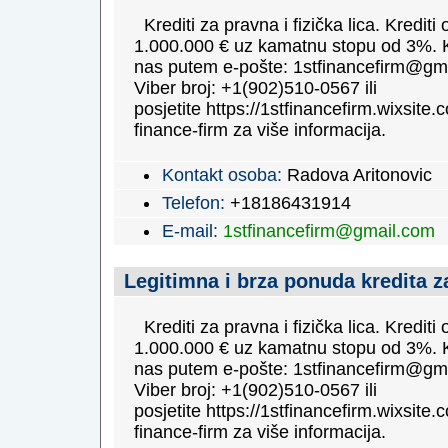
Krediti za pravna i fizička lica. Krediti
1.000.000 € uz kamatnu stopu od 3%. K
nas putem e-pošte: 1stfinancefirm@gm
Viber broj: +1(902)510-0567 ili
posjetite https://1stfinancefirm.wixsite.c
finance-firm za više informacija.
Kontakt osoba:
Radova Aritonovic
Telefon:
+18186431914
E-mail:
1stfinancefirm@gmail.com
Legitimna i brza ponuda kredita 
Krediti za pravna i fizička lica. Krediti
1.000.000 € uz kamatnu stopu od 3%. K
nas putem e-pošte: 1stfinancefirm@gm
Viber broj: +1(902)510-0567 ili
posjetite https://1stfinancefirm.wixsite.c
finance-firm za više informacija.