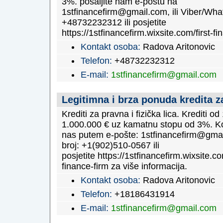
3%. pošaljite nam e-poštu na
1stfinancefirm@gmail.com, ili Viber/Wh
+48732232312 ili posjetite
https://1stfinancefirm.wixsite.com/first-fi
Kontakt osoba:
Radova Aritonovic
Telefon:
+48732232312
E-mail:
1stfinancefirm@gmail.com
Legitimna i brza ponuda kredita 
Krediti za pravna i fizička lica. Krediti o
1.000.000 € uz kamatnu stopu od 3%. Ko
nas putem e-pošte: 1stfinancefirm@gmai
broj: +1(902)510-0567 ili
posjetite https://1stfinancefirm.wixsite.com
finance-firm za više informacija.
Kontakt osoba:
Radova Aritonovic
Telefon:
+18186431914
E-mail:
1stfinancefirm@gmail.com