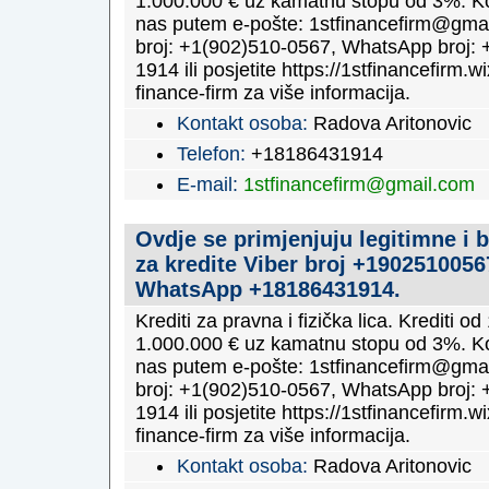
1.000.000 € uz kamatnu stopu od 3%. Ko
nas putem e-pošte: 1stfinancefirm@gmai
broj: +1(902)510-0567, WhatsApp broj: 
1914 ili posjetite https://1stfinancefirm.wi
finance-firm za više informacija.
Kontakt osoba:
Radova Aritonovic
Telefon:
+18186431914
E-mail:
1stfinancefirm@gmail.com
Ovdje se primjenjuju legitimne i 
za kredite Viber broj +1902510056
WhatsApp +18186431914.
Krediti za pravna i fizička lica. Krediti o
1.000.000 € uz kamatnu stopu od 3%. Ko
nas putem e-pošte: 1stfinancefirm@gmai
broj: +1(902)510-0567, WhatsApp broj: 
1914 ili posjetite https://1stfinancefirm.wi
finance-firm za više informacija.
Kontakt osoba:
Radova Aritonovic