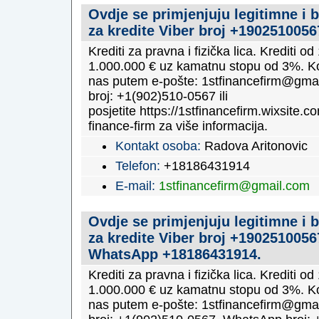
Ovdje se primjenjuju legitimne i 
za kredite Viber broj +1902510056
Krediti za pravna i fizička lica. Krediti o
1.000.000 € uz kamatnu stopu od 3%. Ko
nas putem e-pošte: 1stfinancefirm@gmai
broj: +1(902)510-0567 ili
posjetite https://1stfinancefirm.wixsite.com
finance-firm za više informacija.
Kontakt osoba:
Radova Aritonovic
Telefon:
+18186431914
E-mail:
1stfinancefirm@gmail.com
Ovdje se primjenjuju legitimne i 
za kredite Viber broj +1902510056
WhatsApp +18186431914.
Krediti za pravna i fizička lica. Krediti o
1.000.000 € uz kamatnu stopu od 3%. Ko
nas putem e-pošte: 1stfinancefirm@gmai