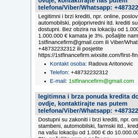
ovdje, kontaktirajte nas putem
telefona/Viber/Whatsapp: +48732
Legitimni i brzi krediti, npr. online, poslo
automobilski, poljoprivredni itd. krediti s
dostupni. Bez obzira na lokaciju od 1.00
1.000.000 € kamata je 3%. pošaljite nam
1stfinancefirm@gmail.com ili Viber/Wha
+48732232312 ili posjetite
https://1stfinancefirm.wixsite.com/first-fi
Kontakt osoba:
Radova Aritonovic
Telefon:
+48732232312
E-mail:
1stfinancefirm@gmail.com
legitimna i brza ponuda kredita d
ovdje, kontaktirajte nas putem
telefona/Viber/Whatsapp: +48732
Dostupni su zakoniti i brzi krediti, npr. on
stambeni, automobilski, farmski itd., kred
na vašu lokaciju od 1.000 € do 10.000.0