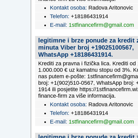
Kontakt osoba:
Radova Aritonovic
Telefon:
+18186431914
E-mail:
1stfinancefirm@gmail.com
legitimne i brze ponude za kredit 
minuta Viber broj +19025100567,
WhatsApp +18186431914.
Krediti za pravna i fizička lica. Krediti o
1.000.000 € uz kamatnu stopu od 3%. Ko
nas putem e-pošte: 1stfinancefirm@gmai
broj: +1(902)510-0567, WhatsApp broj: 
1914 ili posjetite https://1stfinancefirm.wi
finance-firm za više informacija.
Kontakt osoba:
Radova Aritonovic
Telefon:
+18186431914
E-mail:
1stfinancefirm@gmail.com
legitimne i brze ponude za kredit 