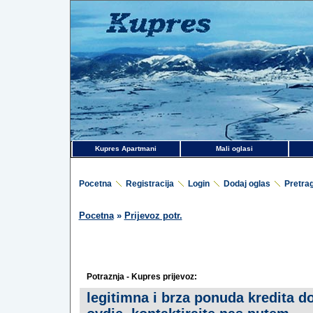
Kupres Apartmani
Mali oglasi
Pocetna
Registracija
Login
Dodaj oglas
Pretra
Pocetna
»
Prijevoz potr.
Potraznja - Kupres prijevoz:
legitimna i brza ponuda kredita d