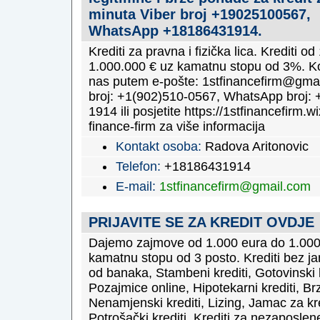
minuta Viber broj +19025100567,
WhatsApp +18186431914.
Krediti za pravna i fizička lica. Krediti o
1.000.000 € uz kamatnu stopu od 3%. Ko
nas putem e-pošte: 1stfinancefirm@gmai
broj: +1(902)510-0567, WhatsApp broj: 
1914 ili posjetite https://1stfinancefirm.wi
finance-firm za više informacija
Kontakt osoba:
Radova Aritonovic
Telefon:
+18186431914
E-mail:
1stfinancefirm@gmail.com
PRIJAVITE SE ZA KREDIT OVDJE
Dajemo zajmove od 1.000 eura do 1.000
kamatnu stopu od 3 posto. Krediti bez ja
od banaka, Stambeni krediti, Gotovinski k
Pozajmice online, Hipotekarni krediti, Brzi
Nenamjenski krediti, Lizing, Jamac za kre
Potrošački krediti, Krediti za nezaposlene