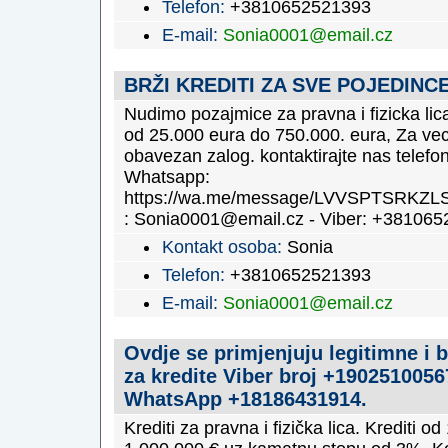
Telefon:
+3810652521393
E-mail:
Sonia0001@email.cz
BRŽI KREDITI ZA SVE POJEDINC
Nudimo pozajmice za pravna i fizicka lic
od 25.000 eura do 750.000. eura, Za ve
obavezan zalog. kontaktirajte nas telefon
Whatsapp:
https://wa.me/message/LVVSPTSRKZLS
: Sonia0001@email.cz - Viber: +38106
Kontakt osoba:
Sonia
Telefon:
+3810652521393
E-mail:
Sonia0001@email.cz
Ovdje se primjenjuju legitimne i 
za kredite Viber broj +1902510056
WhatsApp +18186431914.
Krediti za pravna i fizička lica. Krediti o