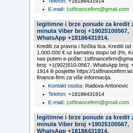
Telefon:
+18186431914
E-mail:
1stfinancefirm@gmail.com
legitimne i brze ponude za kredit 
minuta Viber broj +19025100567,
WhatsApp +18186431914.
Krediti za pravna i fizička lica. Krediti o
1.000.000 € uz kamatnu stopu od 3%. Ko
nas putem e-pošte: 1stfinancefirm@gmai
broj: +1(902)510-0567, WhatsApp broj: 
1914 ili posjetite https://1stfinancefirm.wi
finance-firm za više informacija.
Kontakt osoba:
Radova Aritonovic
Telefon:
+18186431914
E-mail:
1stfinancefirm@gmail.com
legitimne i brze ponude za kredit 
minuta Viber broj +19025100567,
WhatsApp +18186431914.