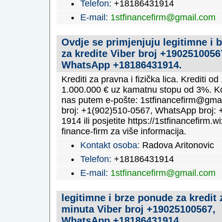
Telefon:
+18186431914
E-mail:
1stfinancefirm@gmail.com
Ovdje se primjenjuju legitimne i 
za kredite Viber broj +1902510056
WhatsApp +18186431914.
Krediti za pravna i fizička lica. Krediti o
1.000.000 € uz kamatnu stopu od 3%. Ko
nas putem e-pošte: 1stfinancefirm@gmai
broj: +1(902)510-0567, WhatsApp broj: 
1914 ili posjetite https://1stfinancefirm.wi
finance-firm za više informacija.
Kontakt osoba:
Radova Aritonovic
Telefon:
+18186431914
E-mail:
1stfinancefirm@gmail.com
legitimne i brze ponude za kredit 
minuta Viber broj +19025100567,
WhatsApp +18186431914.