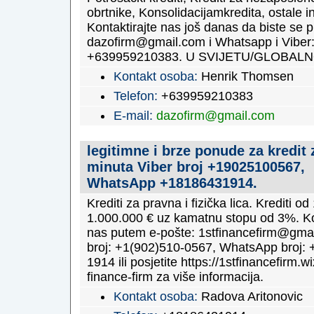
obrtnike, Konsolidacijamkredita, ostale in
Kontaktirajte nas još danas da biste se pri
dazofirm@gmail.com i Whatsapp i Viber
+639959210383. U SVIJETU/GLOBAL
Kontakt osoba:
Henrik Thomsen
Telefon:
+639959210383
E-mail:
dazofirm@gmail.com
legitimne i brze ponude za kredit 
minuta Viber broj +19025100567,
WhatsApp +18186431914.
Krediti za pravna i fizička lica. Krediti o
1.000.000 € uz kamatnu stopu od 3%. Ko
nas putem e-pošte: 1stfinancefirm@gmai
broj: +1(902)510-0567, WhatsApp broj: 
1914 ili posjetite https://1stfinancefirm.wi
finance-firm za više informacija.
Kontakt osoba:
Radova Aritonovic