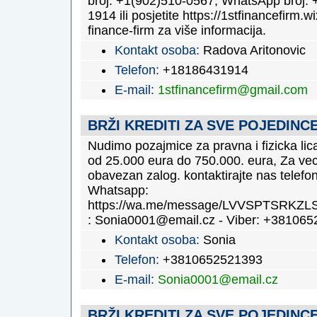
broj: +1(902)510-0567, WhatsApp broj: 
1914 ili posjetite https://1stfinancefirm.wi
finance-firm za više informacija.
Kontakt osoba:
Radova Aritonovic
Telefon:
+18186431914
E-mail:
1stfinancefirm@gmail.com
BRŽI KREDITI ZA SVE POJEDINC
Nudimo pozajmice za pravna i fizicka lic
od 25.000 eura do 750.000. eura, Za ve
obavezan zalog. kontaktirajte nas telefon
Whatsapp:
https://wa.me/message/LVVSPTSRKZLS
: Sonia0001@email.cz - Viber: +38106
Kontakt osoba:
Sonia
Telefon:
+3810652521393
E-mail:
Sonia0001@email.cz
BRŽI KREDITI ZA SVE POJEDINC