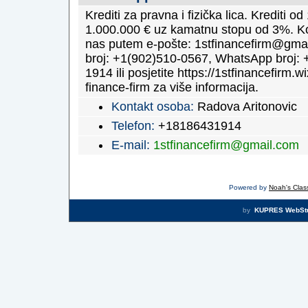
Krediti za pravna i fizička lica. Krediti o
1.000.000 € uz kamatnu stopu od 3%. Ko
nas putem e-pošte: 1stfinancefirm@gmai
broj: +1(902)510-0567, WhatsApp broj: 
1914 ili posjetite https://1stfinancefirm.wi
finance-firm za više informacija.
Kontakt osoba:
Radova Aritonovic
Telefon:
+18186431914
E-mail:
1stfinancefirm@gmail.com
Powered by
Noah's Class
by
KUPRES WebSt