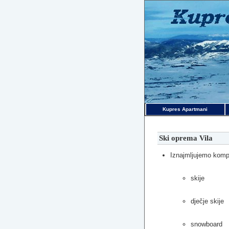
Kupres Apartmani
Ski oprema Vila
Iznajmljujemo kompl
skije
dječje skije
snowboard