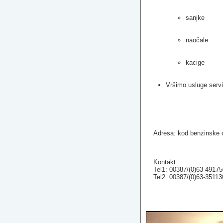
sanjke
naočale
kacige
Vršimo usluge servis
Adresa: kod benzinske c
Kontakt:
Tel1: 00387/(0)63-49175
Tel2: 00387/(0)63-35113