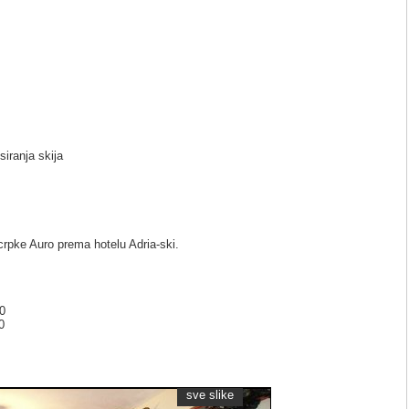
iranja skija
rpke Auro prema hotelu Adria-ski.
0
0
sve slike