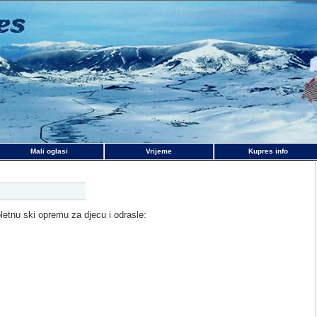
Mali oglasi
Vrijeme
Kupres info
etnu ski opremu za djecu i odrasle: